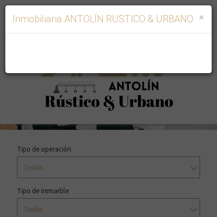
×
Inmobiliaria ANTOLÍN RUSTICO & URBANO
Tipo de operación
Todas
Tipo de inmueble
Todas